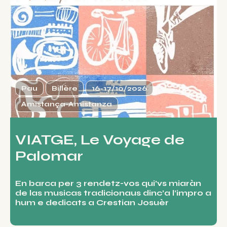
Pau
Billère
16-17/10/2026
Amistança-Amistanza
VIATGE, Le Voyage de
Palomar
En barca per 3 rendetz-vos qui’vs miaràn
de las musicas tradicionaus dinc’a l’impro a
hum e dedicats a Crestian Josuèr