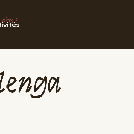
 hèm ?
ivités
lenga