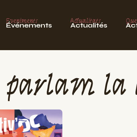
Eveniments
Actualitats
Que
Événements
Actualités
Act
 parlam la 