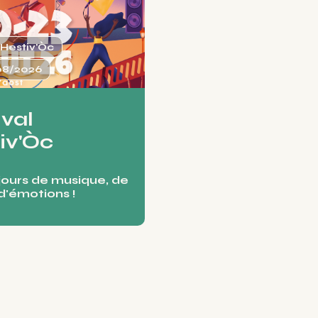
Hestiv'Òc
08/2026
ival
iv'Òc
jours de musique, de
d'émotions !