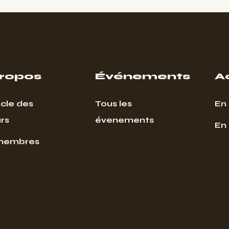
propos
Événements
A
cle des
Tous les
En 
rs
évenements
En
membres