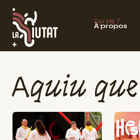
Qui èm ?
À propos
Aquiu que