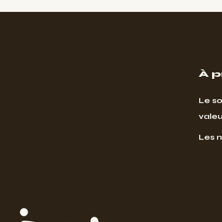
À 
Le so
valeu
Les 