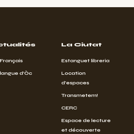
ctualités
La Ciutat
Français
Estanguet libreria
 langue d’Òc
Location
d’espaces
Transmetem!
CERC
Espace de lecture
et découverte