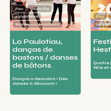
Pau
Hestiv'Òc
Pau
23/08/2026
20-23/
Amistanca-Amistanza
Fest
Lo Paulotiau,
Hest
danças de
bastons / danses
Quatre 
de bâtons
fête et 
Danças a descobrir ! Des
danses à découvrir !