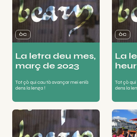
ÒC
ÒC
La letra deu mes,
La l
març de 2023
heur
Tot çò qui cau tà avançar mei enlà
Tot çò qui
dens la lenga !
dens la le