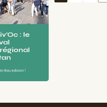
v'Oc : le
val
rrégional
tan
la
18
au
edicion !