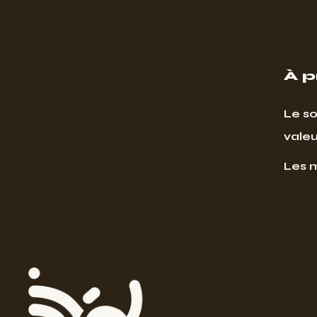
À 
Le so
valeu
Les 