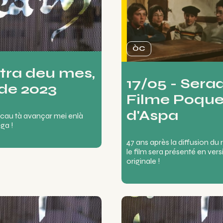
ÒC
etra deu mes,
17/05 - Sera
de 2023
Filme Poque
d'Aspa
 cau tà avançar mei enlà
nga !
47 ans après la diffusion du
le film sera présenté en vers
originale !