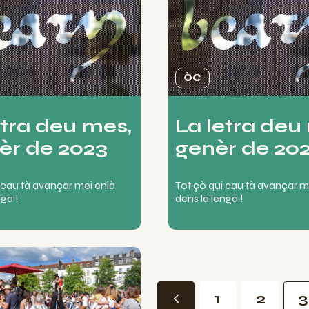
ÒC
etra deu mes,
La letra deu
èr de 2023
genèr de 20
 cau tà avançar mei enlà
Tot çò qui cau tà avançar m
nga !
dens la lenga !
1
2
3