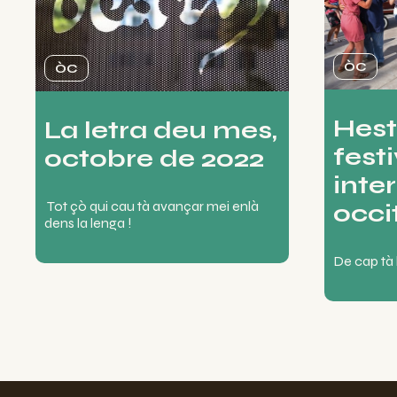
ÒC
ÒC
Hesti
La letra deu mes,
festi
octobre de 2022
inte
Tot çò qui cau tà avançar mei enlà
occi
dens la lenga !
De cap
tà