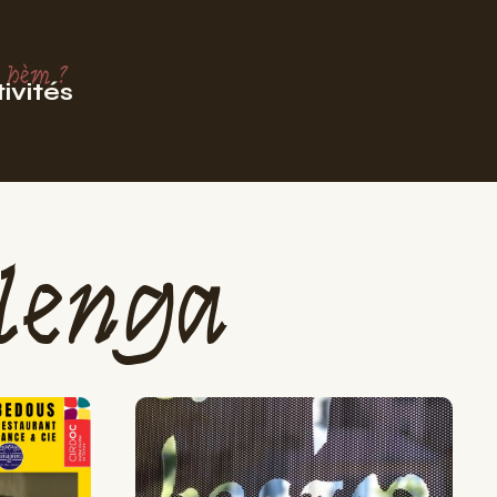
 hèm ?
ivités
lenga