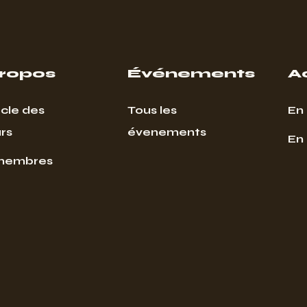
propos
Événements
A
cle des
Tous les
En 
rs
évenements
En
membres