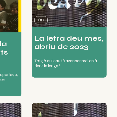
ÒC
La letra deu mes,
da
abriu de 2023
ts
Tot çò qui cau tà avançar mei enlà
dens la lenga !
 reportage,
ion