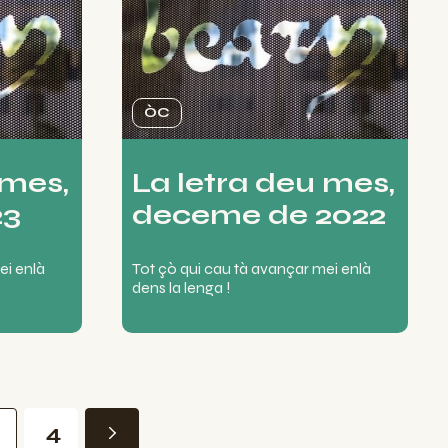
ÒC
 mes,
La letra deu mes,
23
deceme de 2022
ei enlà
Tot çò qui cau tà avançar mei enlà
dens la lenga !
4