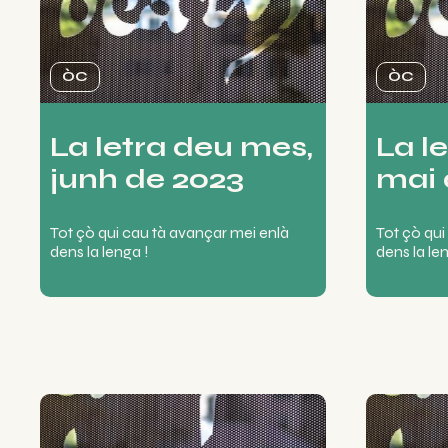
ÒC
ÒC
La letra deu mes,
La l
junh de 2023
mai 
Tot çò qui cau tà avançar mei enlà
Tot çò qui
dens la lenga !
dens la le