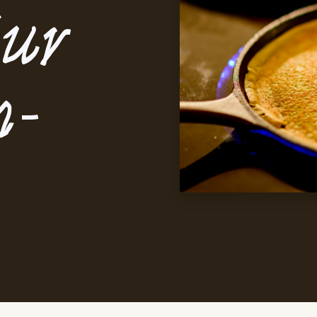
eur
n-