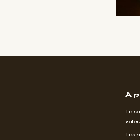
À 
Le so
valeu
Les 