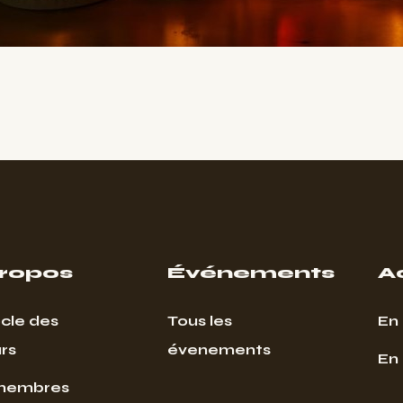
propos
Événements
A
cle des
Tous les
En 
rs
évenements
En
membres