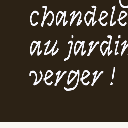
chandel
au jardi
verger !