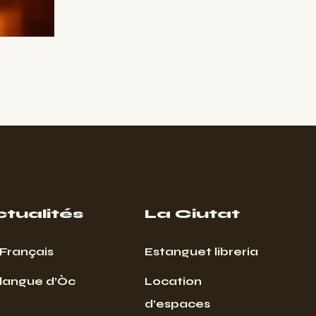
ctualités
La Ciutat
Français
Estanguet libreria
 langue d’Òc
Location
d’espaces