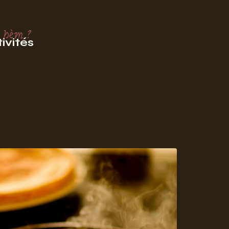
 hèm ?
ivités