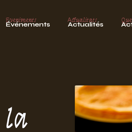
Eveniments
Actualitats
Que
Événements
Actualités
Act
 la