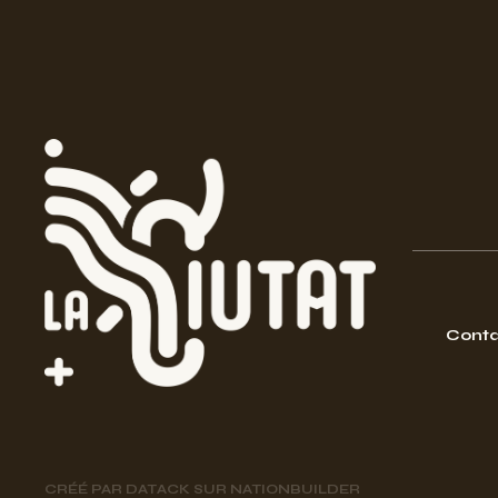
Conta
CRÉÉ PAR
DATACK
SUR
NATIONBUILDER