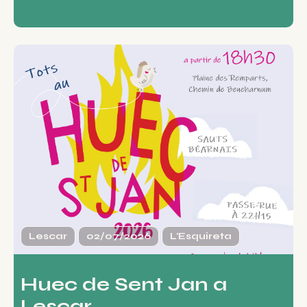
Lescar
02/07/2026
L'Esquireta
Huec de Sent Jan a
Lescar