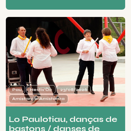
Pau
Hestiv'Òc
23/08/2026
Amistanca-Amistanza
Lo Paulotiau, danças de
bastons / danses de