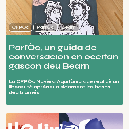
CFPÒc
Parl'Òc
Bearn
Parl'Òc, un guida de
conversacion en occitan
gascon deu Bearn
Lo CFPÒc Navèra Aquitània que realizè un
liberet tà apréner aisidament las basas
deu biarnés