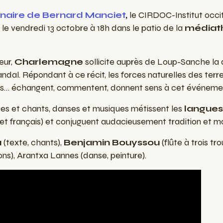
naire de Bernard Manciet
,
le CIRDOC-Institut occit
le vendredi 13 octobre à 18h dans le patio de la
médiat
eur,
Charlemagne
sollicite auprès de Loup-Sanche la 
ndal. Répondant à ce récit, les forces naturelles des terre
rgers… échangent, commentent, donnent sens à cet événeme
tes et chants, danses et musiques métissent les
langue
et français) et conjuguent audacieusement tradition et m
a
(texte, chants),
Benjamin Bouyssou
(flûte à trois tro
ons), Arantxa Lannes (danse, peinture).