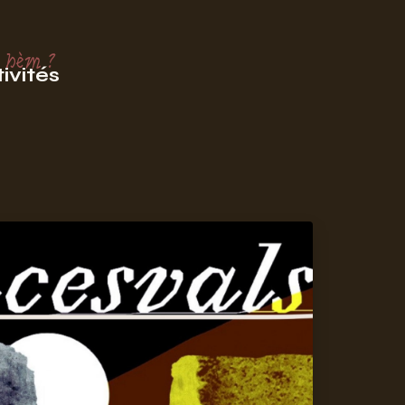
 hèm ?
ivités