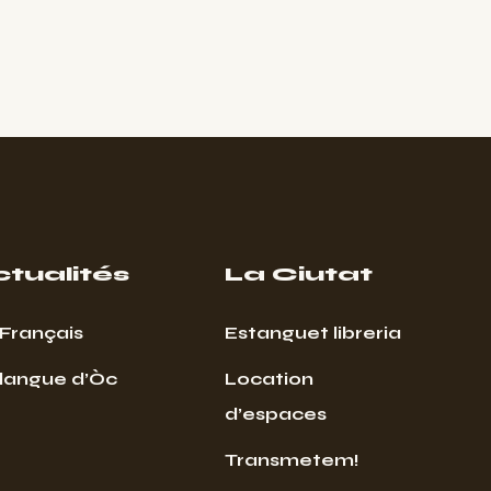
ctualités
La Ciutat
Français
Estanguet libreria
 langue d’Òc
Location
d’espaces
Transmetem!