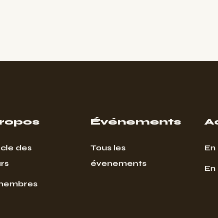
propos
Événements
A
cle des
Tous les
En 
rs
évenements
En
membres