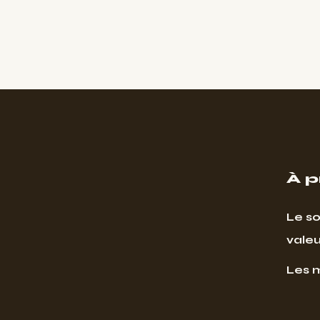
À 
Le so
valeu
Les 