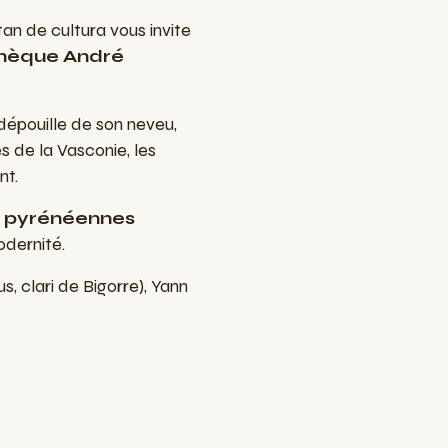
an de cultura vous invite
hèque André
dépouille de son neveu,
s de la Vasconie, les
nt.
s pyrénéennes
odernité.
us, clari de Bigorre), Yann