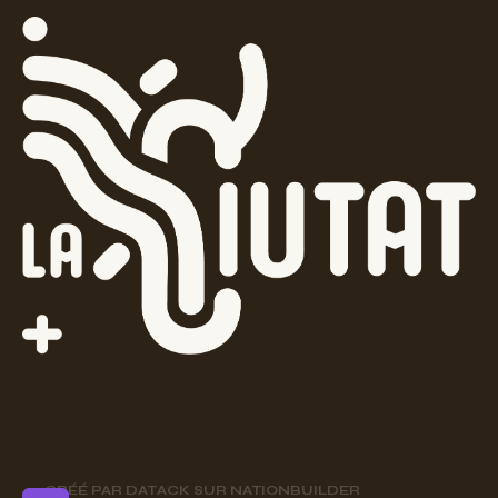
CRÉÉ PAR
DATACK
SUR
NATIONBUILDER