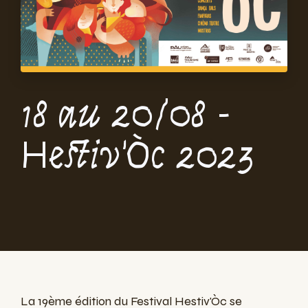
18 au 20/08 -
Hestiv'Òc 2023
La 19ème édition du Festival Hestiv'Òc se