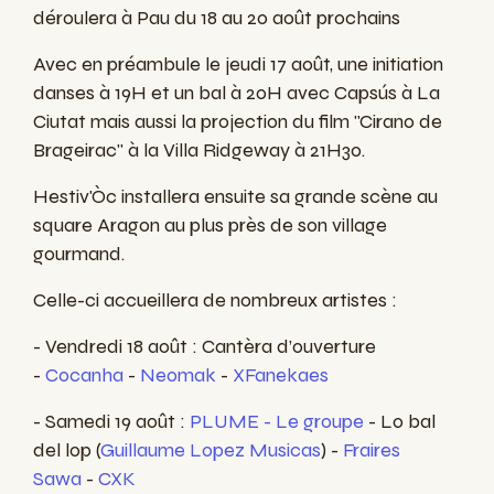
déroulera à Pau du 18 au 20 août prochains
Avec en préambule le jeudi 17 août, une initiation
danses à 19H et un bal à 20H avec Capsús à La
Ciutat mais aussi la projection du film "Cirano de
Brageirac" à la Villa Ridgeway à 21H30.
Hestiv'Òc installera ensuite sa grande scène au
square Aragon au plus près de son village
gourmand
.
Celle-ci accueillera de nombreux artistes :
- Vendredi 18 août :
Cantèra d’ouverture
-
Cocanha
-
Neomak
-
XFanekaes
- Samedi 19 août :
PLUME - Le groupe
- Lo bal
del lop (
Guillaume Lopez Musicas
) -
Fraires
Sawa
-
CXK