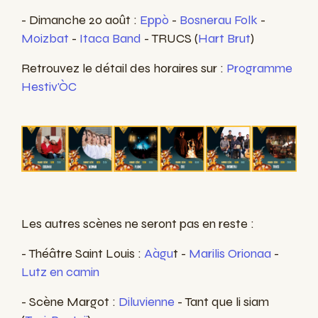
- Dimanche 20 août :
Eppò
-
Bosnerau Folk
-
Moizbat
-
Itaca Band
- TRUCS (
Hart Brut
)
Retrouvez le détail des horaires sur :
Programme
Hestiv'ÒC
Les autres scènes ne seront pas en reste :
- Théâtre Saint Louis :
Aàgu
t -
Marilis Orionaa
-
Lutz en camin
- Scène Margot :
Diluvienn
e
- Tant que li siam