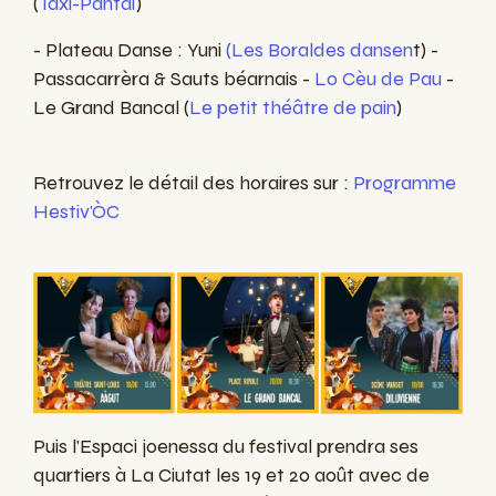
(
Taxi-Pantaï
)
- Plateau Danse : Yuni
(Les Boraldes dansen
t) -
Passacarrèra & Sauts béarnais -
Lo Cèu de Pau
-
Le Grand Bancal (
Le petit théâtre de pain
)
Retrouvez le détail des horaires sur :
Programme
Hestiv'ÒC
Puis l'Espaci joenessa du festival prendra ses
quartiers à La Ciutat les 19 et 20 août avec de