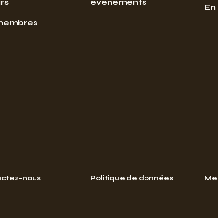
rs
évenements
En
membres
ctez-nous
Politique de données
Men