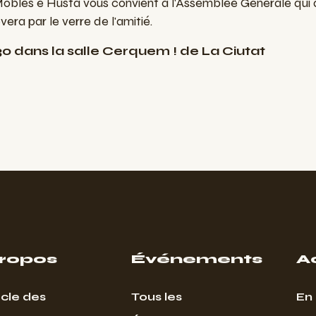
òbles e Husta vous convient à l'Assemblée Générale qui 
vera par le verre de l'amitié.
 dans la salle Cerquem ! de La Ciutat
propos
Événements
A
cle des
Tous les
En 