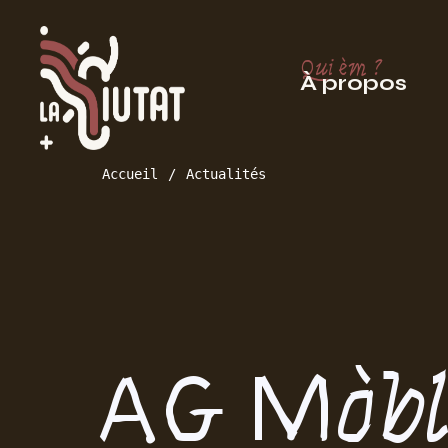
Qui èm ?
À propos
Accueil
Actualités
AG Mòbl