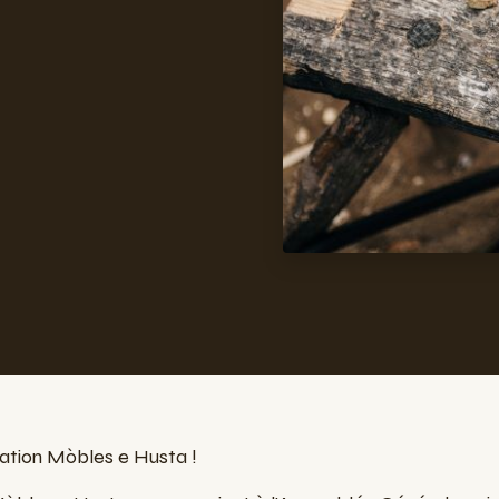
iation Mòbles e Husta !