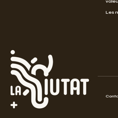
valeu
Les 
Conta