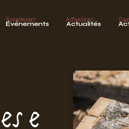
Eveniments
Actualitats
Que
Événements
Actualités
Act
es e