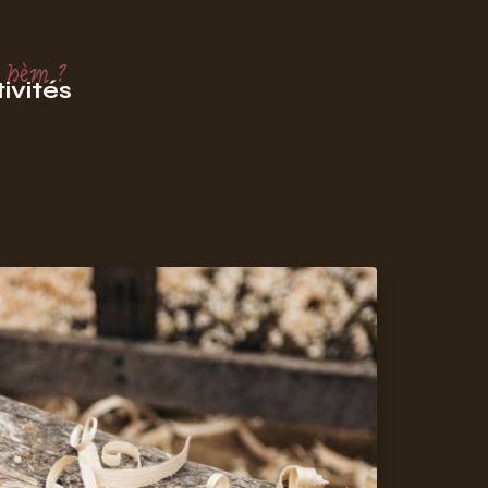
 hèm ?
ivités