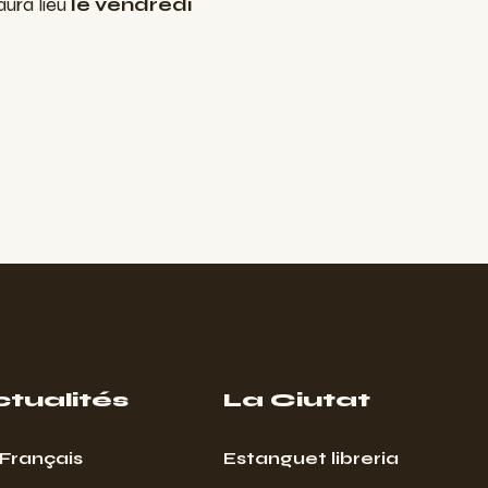
aura lieu
le vendredi
ctualités
La Ciutat
Français
Estanguet libreria