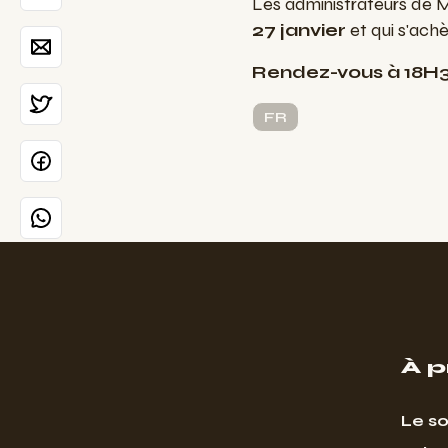
Les administrateurs de M
27 janvier
et qui s'achè
Rendez-vous à 18H30
FR
À 
Le so