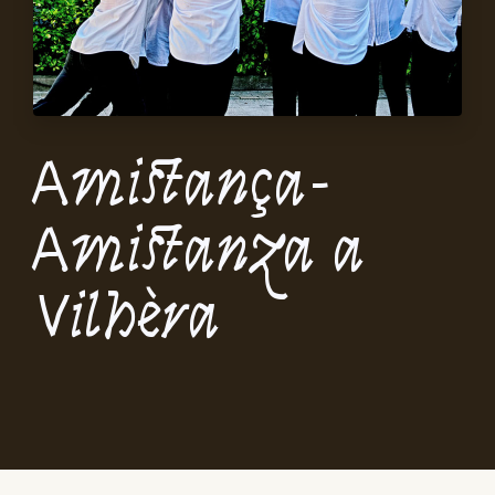
Amistança-
Amistanza a
Vilhèra