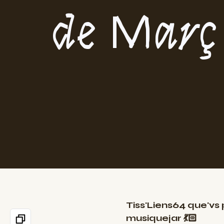
de Març
Tiss'Liens64 que'v
musiquejar 💃🏻​