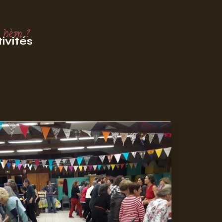
 hèm ?
ivités