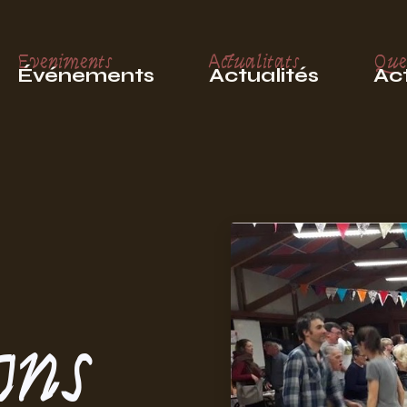
Eveniments
Actualitats
Que
Événements
Actualités
Act
ons