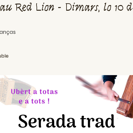
au Red Lion - Dimars, lo 10 
 danças
uble