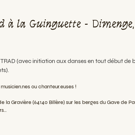
 à la Guinguette - Dimenge, 
 TRAD (avec initiation aux danses en tout début de b
ts).
 musicien.nes ou chanteur.euses !
de la Gravière (64140 Billère) sur les berges du Gave de P
...