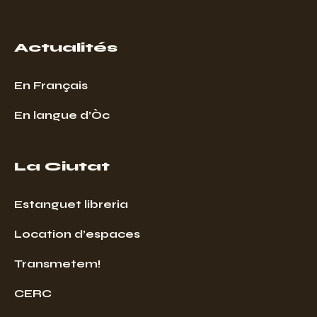
Actualités
En Français
En langue d’Òc
La Ciutat
Estanguet libreria
Location d’espaces
Transmetem!
CERC