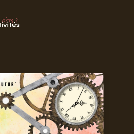
 hèm ?
ivités