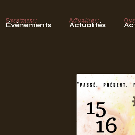
Eveniments
Actualitats
Que
Événements
Actualités
Act