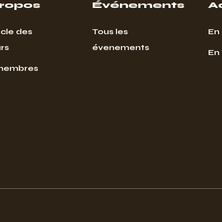
propos
Événements
A
cle des
Tous les
En 
rs
évenements
En
membres