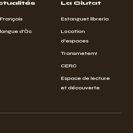
ctualités
La Ciutat
Français
Estanguet libreria
 langue d’Òc
Location
d’espaces
Transmetem!
CERC
Espace de lecture
et découverte