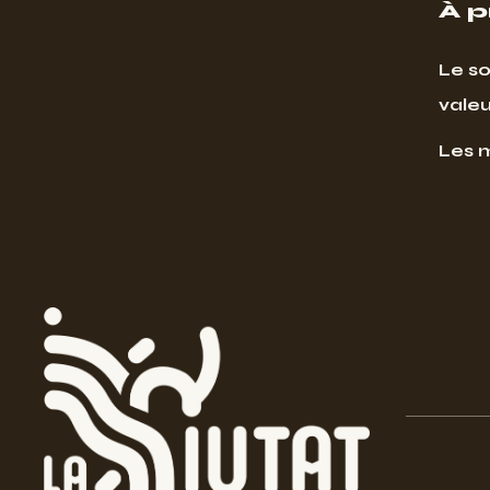
À 
Le so
valeu
Les 