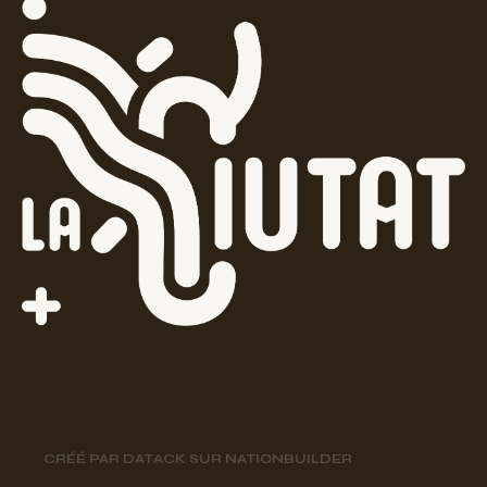
CRÉÉ PAR
DATACK
SUR
NATIONBUILDER