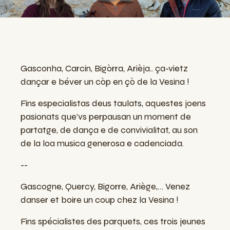
Gasconha, Carcin, Bigò
r
ra, Arièja..
ça-
vi
e
tz
dançar e b
év
er un c
ò
p en çò de la Vesina !
Fins especialistas deus taulats, aquestes joens
pasionats que’vs perpausan un moment de
partat
g
e, de dança e de convivialitat, au son
de la
l
oa musica gener
o
sa e cad
e
ncia
da
.
--
Gascogne, Quercy, Bigorre, Ariège,… Venez
danser et boire un coup chez la Vesina !
Fins spécialistes des parquets, ces trois jeunes