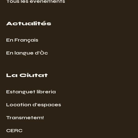
Tous les évenements
Actualités
En Français
En langue d’Òc
La Ciutat
Estanguet libreria
Location d’espaces
Transmetem!
CERC