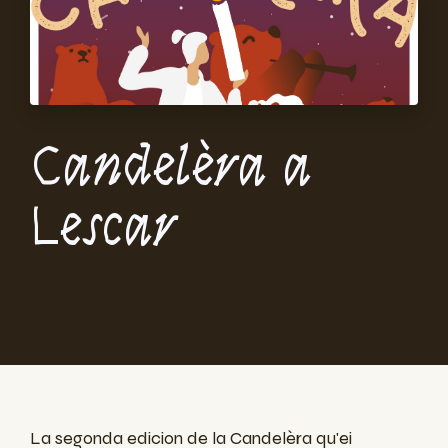
Candelèra a
Lescar
La segonda edicion de la Candelèra qu'ei