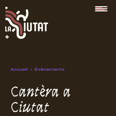
Accueil
Évènements
Cantèra a
Ciutat