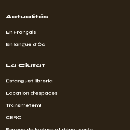
Actualités
En Français
En langue d’Òc
La Ciutat
Estanguet libreria
Location d’espaces
Transmetem!
CERC
Espace de lecture et découverte