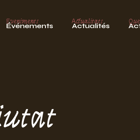
Eveniments
Actualitats
Que
Événements
Actualités
Act
iutat