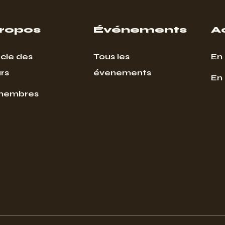
propos
Événements
A
cle des
Tous les
En 
rs
évenements
En
membres