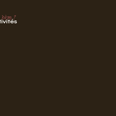
 hèm ?
ivités