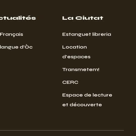
ctualités
La Ciutat
Français
Estanguet libreria
 langue d’Òc
Location
d’espaces
Transmetem!
CERC
Espace de lecture
et découverte