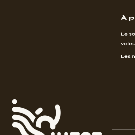
À 
Le so
valeu
Les 