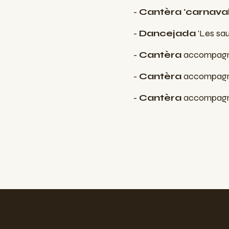
-
Cantèra 'carnava
-
Dancejada
'Les sau
-
Cantèra
accompagné
-
Cantèra
accompagnée
-
Cantèra
accompagné