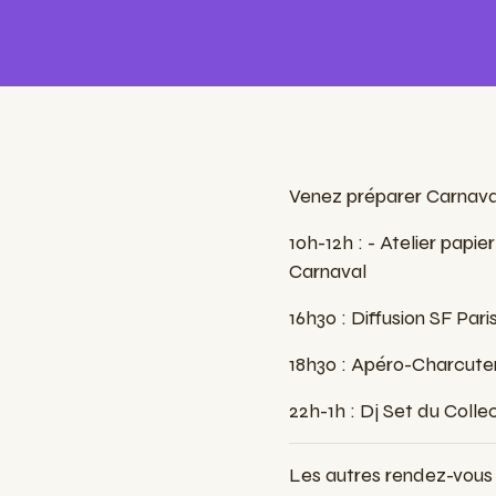
Venez préparer Carnaval
10h-12h : -
Atelier papie
Carnaval
16h30 :
Diffusion SF Pari
18h30 :
Apéro-Charcuter
22h-1h :
Dj Set
du Collec
Les autres rendez-vous