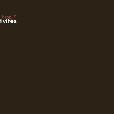
 hèm ?
ivités