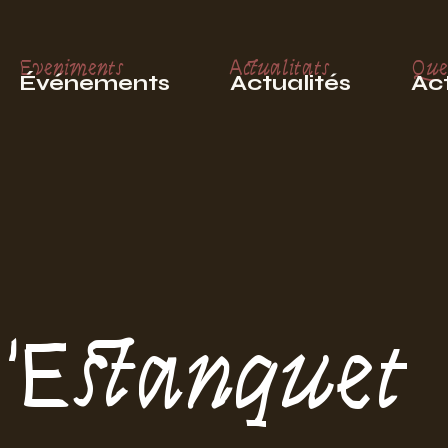
Eveniments
Actualitats
Que
Événements
Actualités
Act
'Estanquet