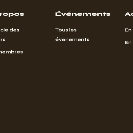
propos
Événements
A
cle des
Tous les
En 
rs
évenements
En
membres