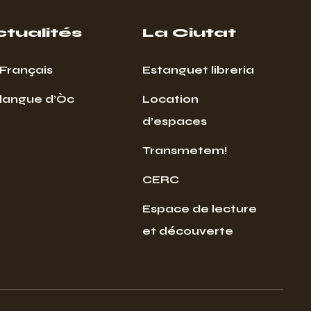
ctualités
La Ciutat
Français
Estanguet libreria
 langue d’Òc
Location
d’espaces
Transmetem!
CERC
Espace de lecture
et découverte