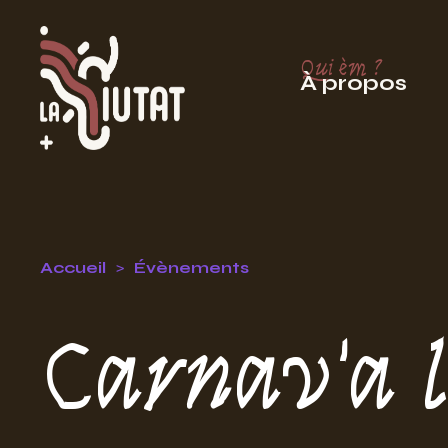
Qui èm ?
À propos
Accueil
Évènements
Carnav'a l