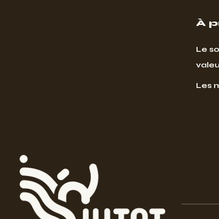
À 
Le so
valeu
Les 