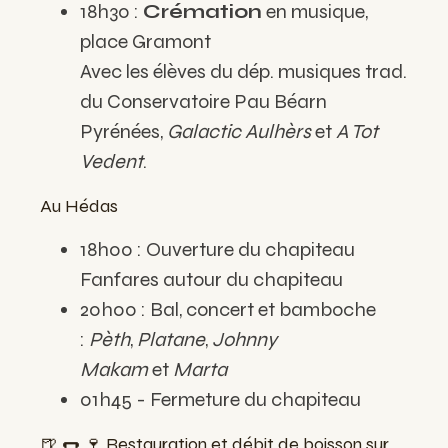
18h30 :
Crémation
en musique,
place Gramont
Avec les élèves du dép. musiques trad.
du Conservatoire Pau Béarn
Pyrénées,
Galactic Aulhèrs
et
A Tot
Vedent
.
Au Hédas
18h00 : Ouverture du chapiteau
Fanfares autour du chapiteau
20h00 : Bal, concert et bamboche
:
Pèth
,
Platane
,
Johnny
Makam
et
Marta
01h45 - Fermeture du chapiteau
🍺 🌭 🍷 Restauration et débit de boisson sur