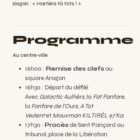
slogan : « Hartèra tà tots ! ».
Programme
Au centre-ville
16h00 :
Remise des clefs
au
square Aragon
16h30 : Départ du défilé
Avec
Galactic Aulhèrs
, la
Fat Fanfare
,
la
Fanfare de l’Ours
,
A Tot
Vedent
et
Mouvman KILTIRÈL 97’Ka
.
17h30 :
Procès
de Sent Pançard au
tribunal, place de la Libération