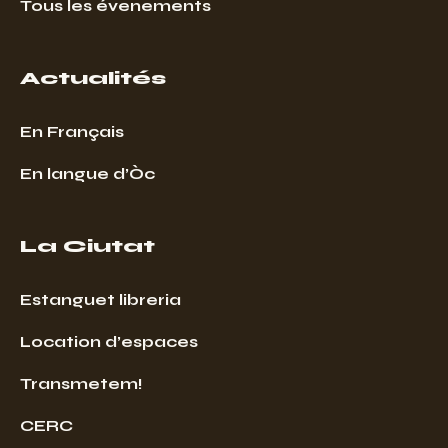
Tous les évenements
Actualités
En Français
En langue d’Òc
La Ciutat
Estanguet libreria
Location d’espaces
Transmetem!
CERC