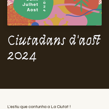
Ciutadans d'aost
2024
L'estiu que contunha a La Ciutat !