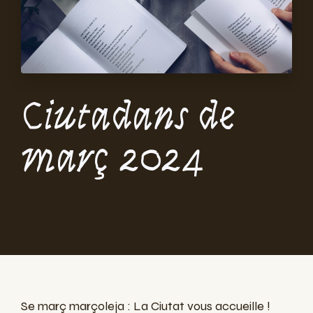
Ciutadans de
març 2024
Se març marçoleja : La Ciutat vous accueille !