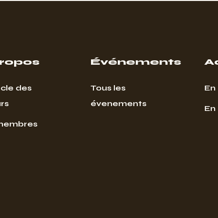
propos
Événements
A
cle des
Tous les
En 
rs
évenements
En
membres