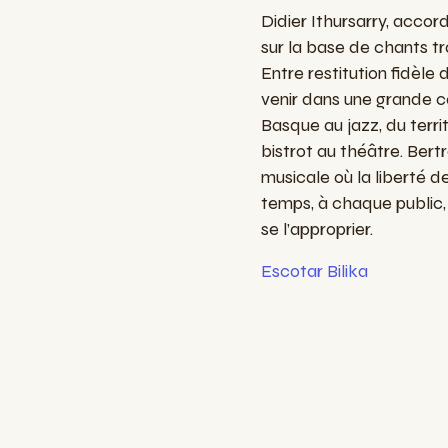
Didier
Ithursarry
,
accord
sur
la base de
chants
tr
Entre
restitution
fidèle
venir
dans
une
grande
c
Basque au jazz, du
terri
bistrot
au
théâtre
. Ber
musicale
où
la
liberté
d
temps
, à
chaque
public
se
l’approprier
.
Escotar Bilika