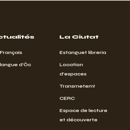
ctualités
La Ciutat
Français
Estanguet libreria
 langue d’Òc
Location
d’espaces
Transmetem!
CERC
Espace de lecture
et découverte