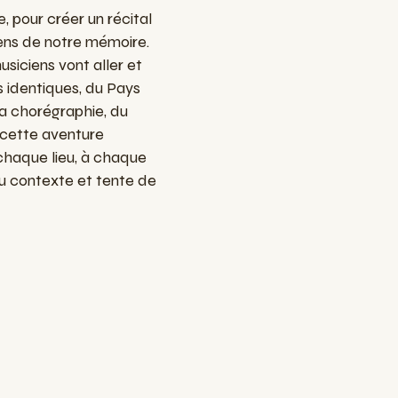
e
,
pour
créer
un
récital
ens
de
notre
mémoire
.
usiciens
vont
aller
et
s
identiques
, du Pays
la
chorégraphie
, du
cette
aventure
chaque
lieu
, à
chaque
u
contexte
et tente de