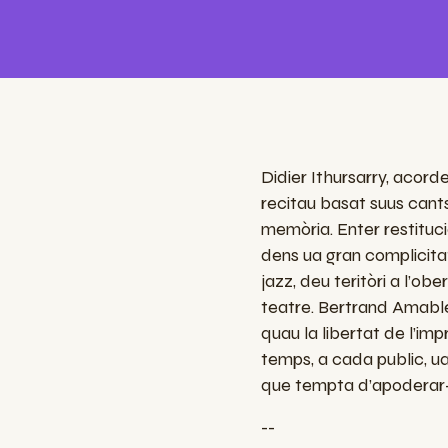
Didier Ithursarry, acord
recitau
basat
su
u
s cant
mem
ò
ria. Enter restituc
dens ua gran complicita
jazz, deu terit
ò
ri
a l’
o
ber
teatre. Bertrand Amabl
quau
la libertat de l’im
temps, a cada public, ua
que tempta d
’
apo
derar
--