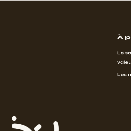
À 
Le so
valeu
Les 