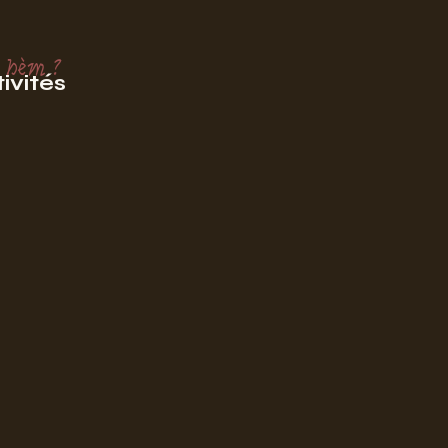
 hèm ?
ivités