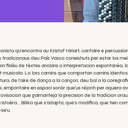
eonista qu
’en
contra
au
Kristof Hiriart, cantaire e percu
s
sio
s tradicionaus deu Pa
í
s Vasco coneishuts per estar los me
ion fidè
u
de tèxt
e
s ancians o interpretacion espontanèa, l
t musicala. Lo lors camins que comportan camins identics
tura, de l’aire de dança a la cançon, deu bal a la coregrafi
e, empontaire en espaci sonòr que
’us
réj
o
nh per aquera a
provisacion que
gaimante
ja la precision de la tradicion ora
u
 istuèra… Bilika que s’adapta, que
’
s modifica, que ti
e
n com
-se’u
.