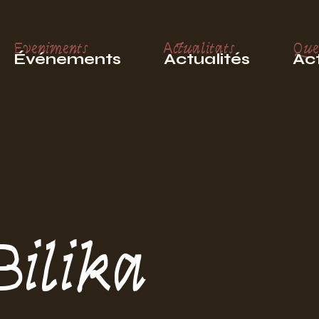
Eveniments
Actualitats
Que
Événements
Actualités
Act
Bilika