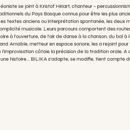
éoniste
se
joint
à
Kristof
Hiriart
,
chanteur
–
percussionnist
aditionnels
du Pays Basque
connus
pour
être
les
plus
anci
des
textes
anciens
ou
interprétation
spontanée
,
les
deux
m
omplicité
musicale
.
Leurs
parcours
comportent
des
route
toire
à
l’ouverture
, de
l’air
de
danse
à la
chanson
, du bal à 
trand
Amable
,
metteur
en
espace
sonore
,
les
a
rejoint
pour
e
l’improvisation
côtoie
la
précision
de la
tradition
orale
. A
, une
histoire
… BILIKA
s’adapte
,
se
modifie
,
tient
compte
d