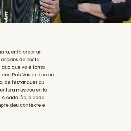
nista, ent
à
crear un
i ancians de nosta
o duo qu
e va
e torna
, deu Pa
í
s Vasco
dinc
au
a, de l’estanquet au
ventura musica
u
en la
. A cada lòc, a cada
pte deu contèxte e