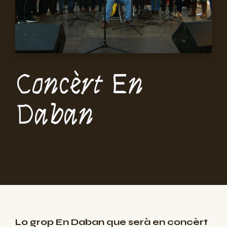
Concèrt En
Daban
Lo grop En Daban que serà en concèrt