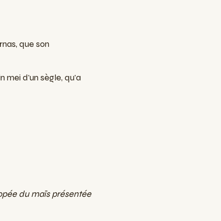
rnas, que son
in mei d'un sègle, qu'a
popée du maïs
présentée