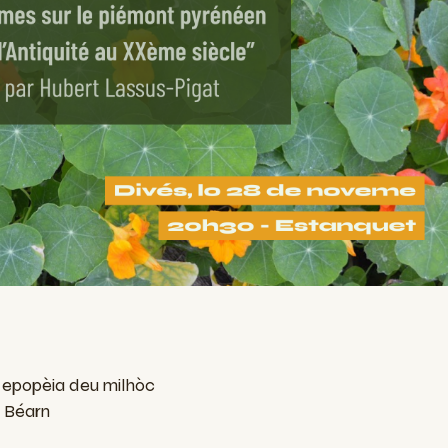
a epopèia deu milhòc
 Béarn