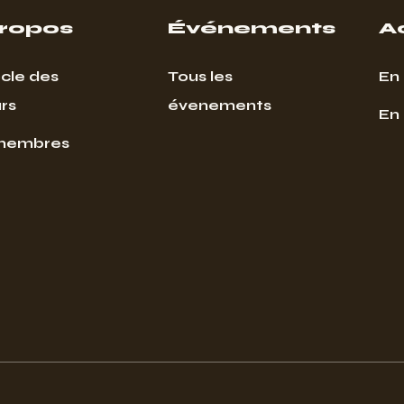
propos
Événements
A
cle des
Tous les
En 
rs
évenements
En
membres