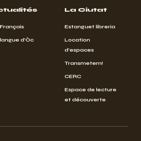
ctualités
La Ciutat
Français
Estanguet libreria
 langue d’Òc
Location
d’espaces
Transmetem!
CERC
Espace de lecture
et découverte