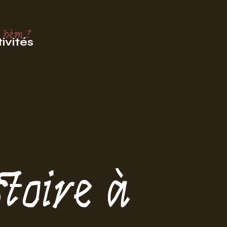
 hèm ?
ivités
toire à