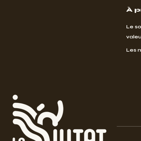
À 
Le so
valeu
Les 