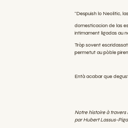
"Despuish lo Neolitic, l
domesticacion de las es
intimament ligadas au nos
Tròp sovent escridassat u
permetut au pòble piren
Entà acabar que degust
Notre histoire à traver
par H
ubert Lassus-Pig