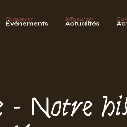
Eveniments
Actualitats
Que
Événements
Actualités
Act
 - Notre his