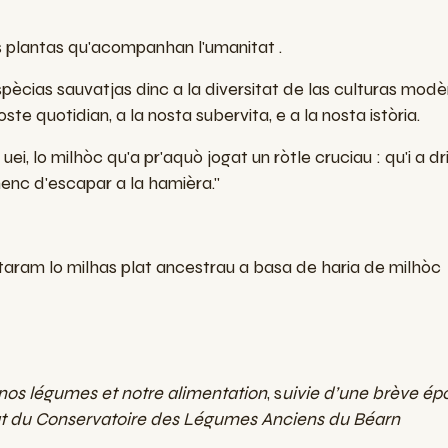
as plantas qu'acompanhan l'umanitat .
pècias sauvatjas dinc a la diversitat de las culturas modè
te quotidian, a la nosta subervita, e a la nosta istòria.
ei, lo milhòc qu'a pr'aquò jogat un ròtle cruciau : qu'i a dr
enc d'escapar a la hamièra."
aram lo milhas plat ancestrau a basa de haria de milhòc
s nos légumes et notre alimentation
, s
uivie d’une brève é
at du Conservatoire des Légumes Anciens du Béarn