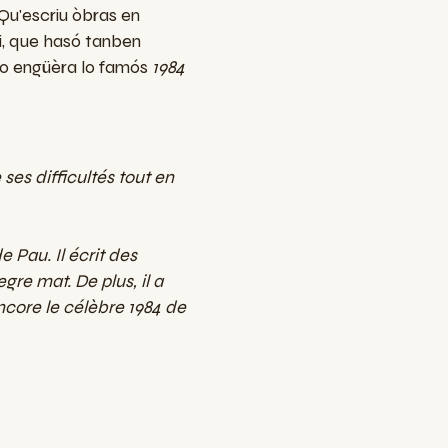
 Qu'escriu òbras en
i, que hasó tanben
 o engüèra lo famós
1984
 ses difficultés tout en
 Pau. Il écrit des
re mat. De plus, il a
core le célèbre 1984 de