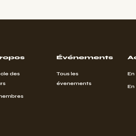
propos
Événements
A
cle des
Tous les
En 
rs
évenements
En
membres