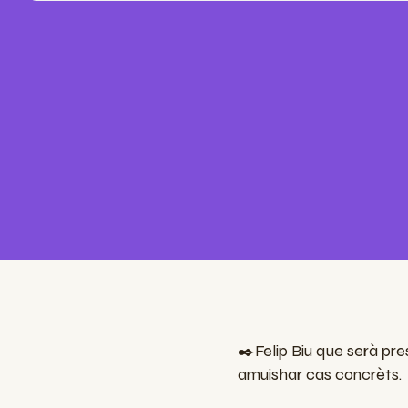
✒️Felip Biu que serà pres
amuishar cas concrèts.