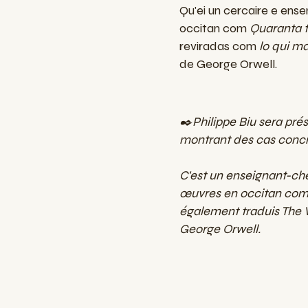
Qu'ei un cercaire e ense
occitan com
Quaranta t
reviradas com
lo qui m
de George Orwell.
✒️Philippe Biu sera prése
montrant des cas concr
C'est un enseignant-cher
œuvres en occitan comme
également traduis The W
George Orwell.