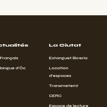
ctualités
La Ciutat
Français
Estanguet libreria
 langue d’Òc
Location
d’espaces
Transmetem!
CERC
Espace de lecture