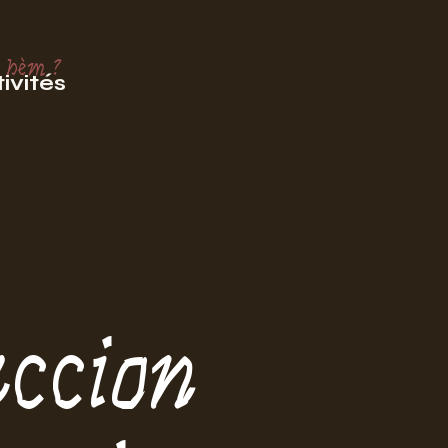
 hèm ?
ivités
ccion