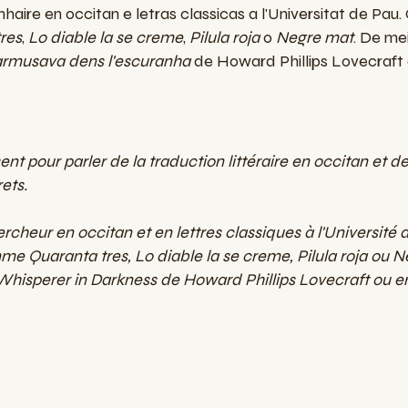
nhaire en occitan e letras classicas a l'Universitat de Pau.
res
,
Lo diable la se creme
,
Pilula roja
o
Negre mat
. De me
armusava dens l'escuranha
de Howard Phillips Lovecraft
nt pour parler de la traduction littéraire en occitan et de
ets.
cheur en occitan et en lettres classiques à l'Université de
 Quaranta tres, Lo diable la se creme, Pilula roja ou Neg
hisperer in Darkness de Howard Phillips Lovecraft ou en