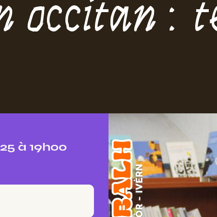
n occitan : t
25 à 19h00