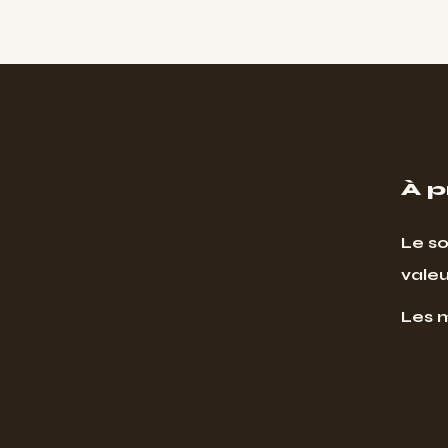
À 
Le so
valeu
Les 