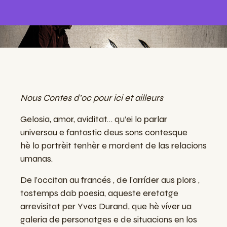
Nous Contes d’oc pour ici et ailleurs
Gelosia, amor, aviditat… qu’ei lo parlar
universa
u
e fantastic de
u
s sons contes
que
hè
lo
portrèit ten
hè
r e mordent de las relacions
umanas.
De l’occitan au franc
é
s , de l’arr
í
der aus plors ,
tostemps dab poesia, aqueste eretatge
arrevisitat per Yves Durand, que h
è
v
í
ver ua
galeria de personatges e de situacions
en los