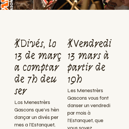
💃Divés, lo
💃Vendredi
13 de març
13 mars à
a comptar
partir de
de 7h deu
19h
ser
Les Menestrèrs
Gascons vous font
Los Menestrèrs
danser un vendredi
Gascons que'vs hèn
par mois à
dançar un divés per
l'Estanquet, que
mes a l'Estanquet,
vous soyez