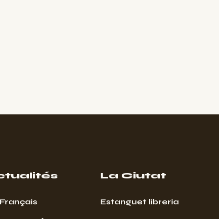
ctualités
La Ciutat
Français
Estanguet libreria