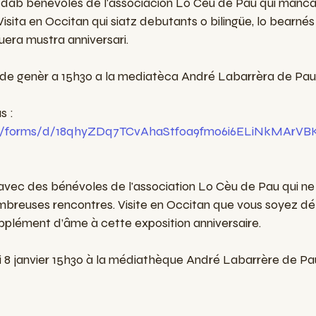
ra dab benevòles de l'associacion Lo Cèu de Pau qui manc
isita en Occitan qui siatz debutants o bilingüe, lo bearné
era mustra anniversari.
 de genèr a 15h30 a la mediatèca André Labarrèra de Pau
s :
om/forms/d/18qhyZDq7TCvAhaStfoa9fm06i6ELiNkMArVB
on avec des bénévoles de l'association Lo Cèu de Pau qui 
mbreuses rencontres. Visite en Occitan que vous soyez déb
pplément d’âme à cette exposition anniversaire.
 8 janvier 15h30 à la médiathèque André Labarrère de Pa