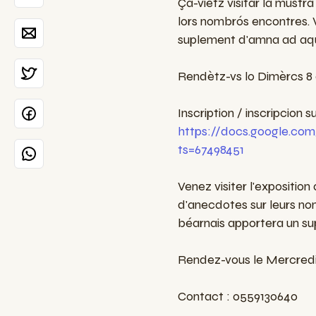
Ça-vietz visitar la must
lors nombrós encontres. V
suplement d'amna ad aqu
Rendètz-vs lo Dimèrcs 8
Inscription / inscripcion su
https://docs.google.c
ts=67498451
Venez visiter l'expositi
d'anecdotes sur leurs no
béarnais apportera un su
Rendez-vous le Mercredi
Contact : 0559130640