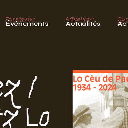
Eveniments
Actualitats
Que
Événements
Actualités
Act
ez /
tz Lo