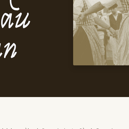
Pau
an