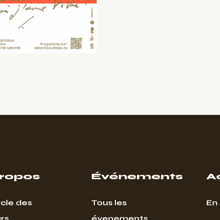
propos
Événements
A
cle des
Tous les
En 
rs
évenements