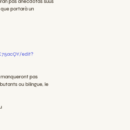
aràn pas anecdòtas suus
s que portarà un
K75acQY/edit?
ne manqueront pas
utants ou bilingue, le
u