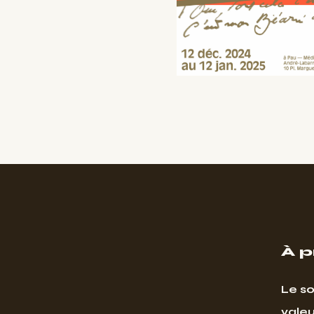
À 
Le so
valeu