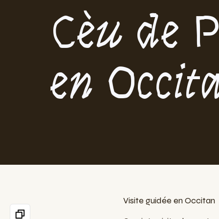
Cèu de 
en Occit
Visite guidée en Occitan