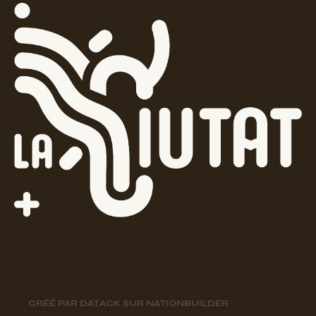
CRÉÉ PAR
DATACK
SUR
NATIONBUILDER