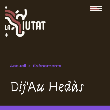
Accueil
Évènements
Dij'Au Hedàs