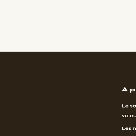
À 
Le so
valeu
Les 