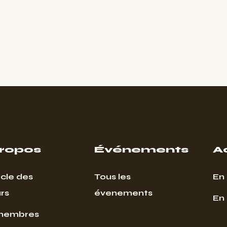
propos
Événements
A
cle des
Tous les
En 
rs
évenements
En
membres