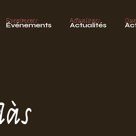
Eveniments
Actualitats
Que
Événements
Actualités
Act
dàs