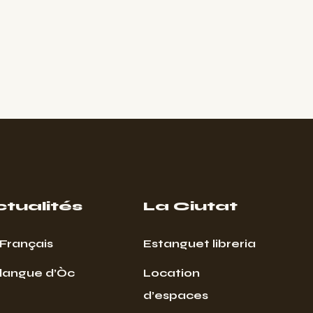
ctualités
La Ciutat
Français
Estanguet libreria
 langue d’Òc
Location
d’espaces