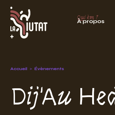
Qui èm ?
À propos
Accueil
Évènements
Dij'Au He