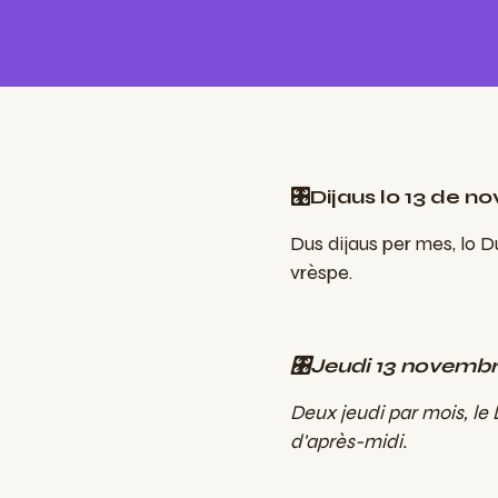
🎛️Dijaus lo 13 de
Dus dijaus per mes, lo D
vrèspe.
🎛️Jeudi 13 novembr
Deux jeudi par mois, le
d'après-midi.