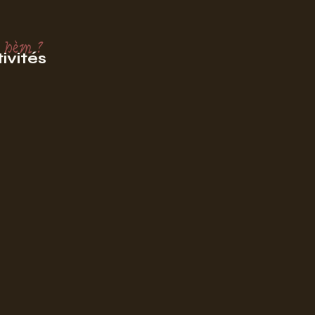
 hèm ?
ivités