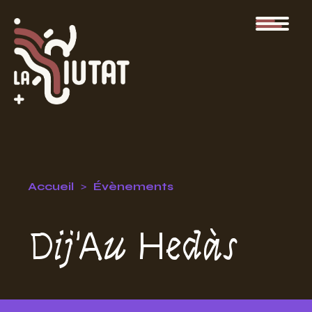
Accueil
Évènements
Dij'Au Hedàs