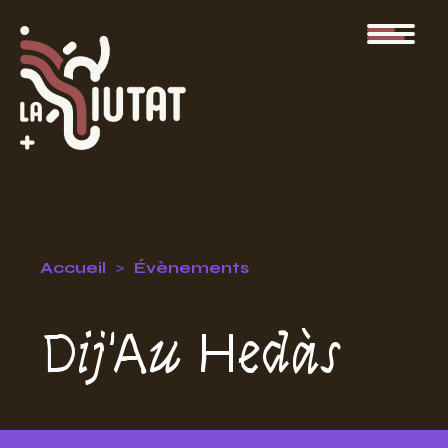
Accueil
Évènements
Dij'Au Hedàs