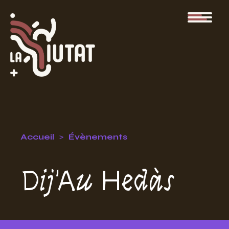
Accueil
Évènements
Dij'Au Hedàs