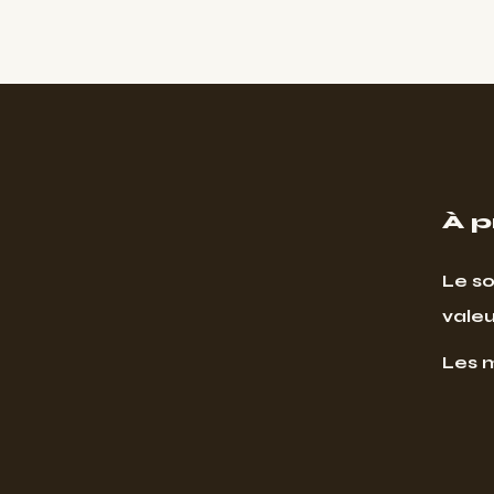
À 
Le so
valeu
Les 