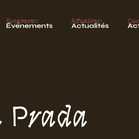
Eveniments
Actualitats
Que
Événements
Actualités
Act
a Prada