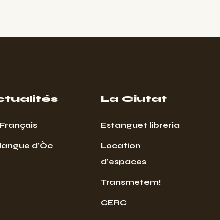
ctualités
La Ciutat
Français
Estanguet libreria
 langue d’Òc
Location
d’espaces
Transmetem!
CERC