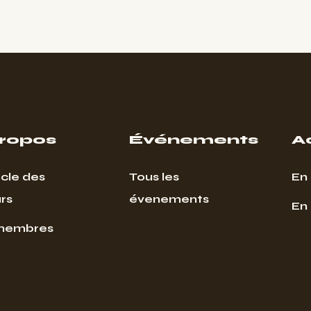
propos
Événements
A
cle des
Tous les
En 
rs
évenements
En
membres