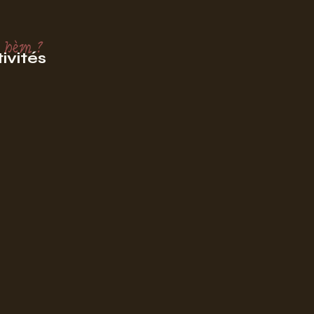
 hèm ?
ivités