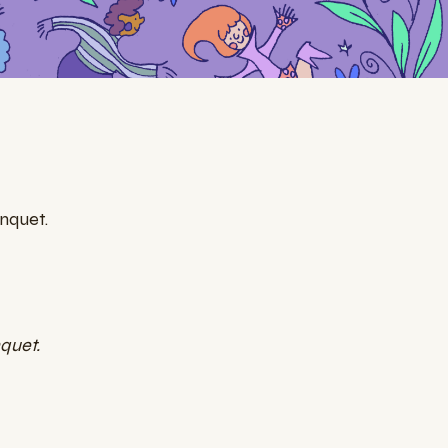
anquet.
quet.