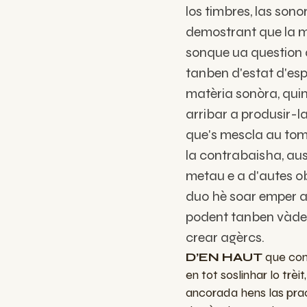
los timbres, las sono
demostrant que la m
sonque ua question
tanben d'estat d'espe
matèria sonòra, quin
arribar a produsir-l
que's mescla au tom-
la contrabaisha, aus 
metau e a d'autes ob
duo hè soar emper
podent tanben vàder
crear agèrcs.
D’EN HAUT
que con
en tot soslinhar lo trèit
ancorada hens las pra