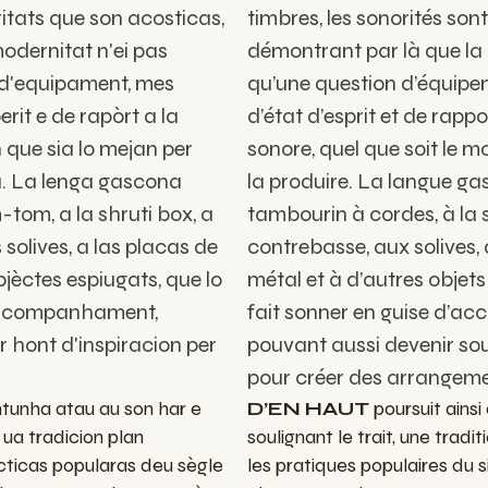
ritats que son acosticas,
timbres, les sonorités son
odernitat n'ei pas
démontrant par là que la 
 d'equipament, mes
qu’une question d’équipe
rit e de rapòrt a la
d’état d’esprit et de rappo
 que sia lo mejan per
sonore, quel que soit le 
a. La lenga gascona
la produire. La langue g
tom, a la shruti box, a
tambourin à cordes, à la s
solives, a las placas de
contrebasse, aux solives,
jèctes espiugats, que lo
métal et à d’autres objets
 acompanhament,
fait sonner en guise d’a
 hont d'inspiracion per
pouvant aussi devenir sou
pour créer des arrangeme
tunha atau au son har e
D’EN HAUT
poursuit ainsi
, ua tradicion plan
soulignant le trait, une tradi
cticas popularas deu sègle
les pratiques populaires du s