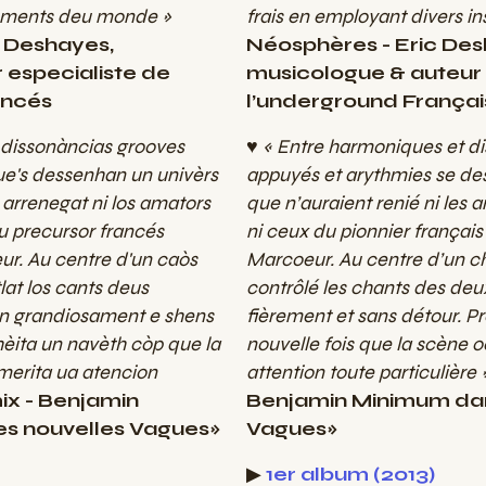
ruments deu monde »
frais en employant divers 
c Deshayes,
Néosphères - Eric Des
 especialiste de
musicologue & auteur 
ancés
l’underground Françai
 dissonàncias grooves
♥ « Entre harmoniques et d
que's dessenhan un univèrs
appuyés et arythmies se des
 arrenegat ni los amators
que n’auraient renié ni les 
eu precursor francés
ni ceux du pionnier français 
ur. Au centre d'un caòs
Marcoeur. Au centre d’un ch
lat los cants deus
contrôlé les chants des deu
an grandiosament e shens
fièrement et sans détour. Pr
hèita un navèth còp que la
nouvelle fois que la scène 
merita ua atencion
attention toute particulière
x - Benjamin
Benjamin Minimum dan
s nouvelles Vagues»
Vagues»
▶
1er album (2013)