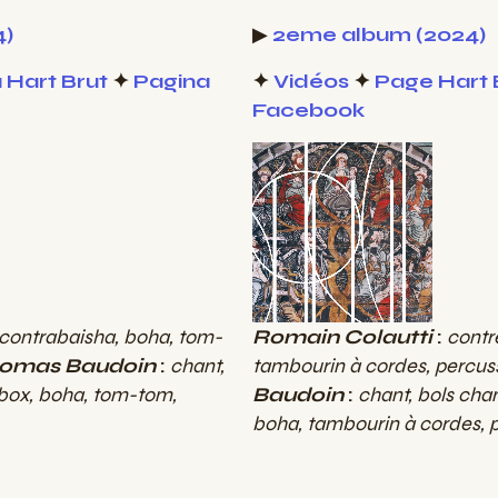
4)
▶
2eme album (2024)
 Hart Brut
✦
Pagina
✦
Vidéos
✦
Page Hart 
Facebook
contrabaisha, boha, tom-
Romain Colautti
:
contr
omas Baudoin
:
chant,
tambourin à cordes, percuss
 box, boha, tom-tom,
Baudoin
:
chant, bols chan
boha, tambourin à cordes, 