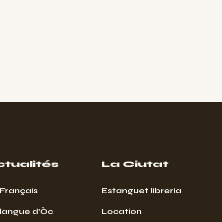
ctualités
La Ciutat
Français
Estanguet libreria
 langue d’Òc
Location