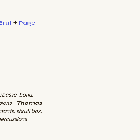
Brut
✦
Page
ebasse, boha,
ions -
Thomas
tants, shruti box,
percussions