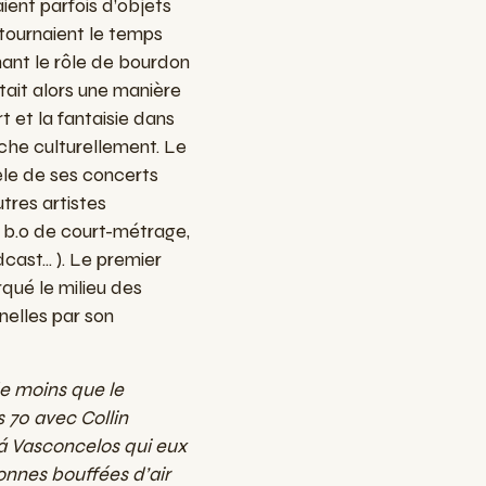
ent parfois d’objets
détournaient le temps
nant le rôle de bourdon
tait alors une manière
rt et la fantaisie dans
iche culturellement. Le
le de ses concerts
tres artistes
, b.o de court-métrage,
cast... ). Le premier
qué le milieu des
nelles par son
e moins que le
 70 avec Collin
á Vasconcelos qui eux
onnes bouffées d’air