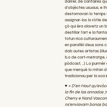
darrèr, de cantaires 
d'objèctes usuaus, e l
destornavan lo temps d
assignar-los lo ròtle d
çò qui èra alavetz un b
destillar l'art e la fant
totun rica culturaume
en parallèl deus sons 
dab autes artistas (ill
b.o de cort-metratge, 
pòdcast, ...) Lo purmè
que merquè lo mitan d
tradicionau per la soa i
♥ « D’en Haut qu'evòc
la fin de las annadas 
Cherry e Naná Vascon
ns'enviavam bonas bo