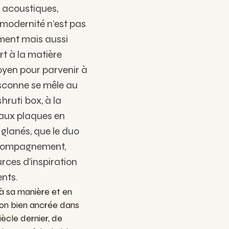
t acoustiques,
modernité n’est pas
ment mais aussi
rt à la matière
moyen pour parvenir à
asconne se mêle au
hruti box, à la
 aux plaques en
 glanés, que le duo
ccompagnement,
rces d’inspiration
nts.
 à sa manière et en
tion bien ancrée dans
iècle dernier, de