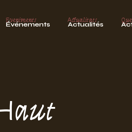
Eveniments
Actualitats
Que
Événements
Actualités
Act
 Haut