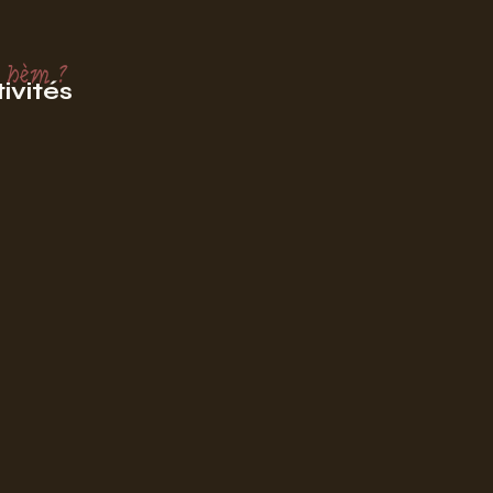
 hèm ?
ivités