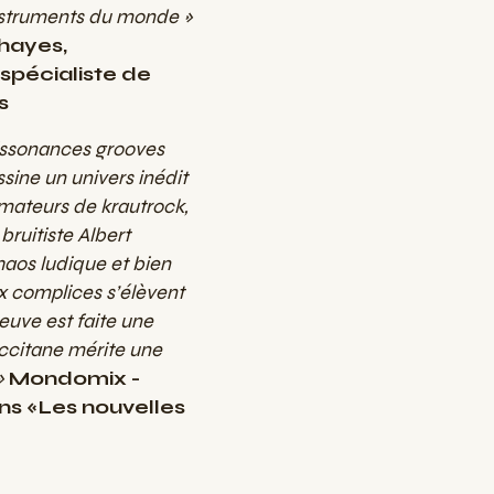
instruments du monde »
hayes,
spécialiste de
s
issonances grooves
sine un univers inédit
amateurs de krautrock,
bruitiste Albert
aos ludique et bien
x complices s’élèvent
euve est faite une
occitane mérite une
 »
Mondomix -
s «Les nouvelles