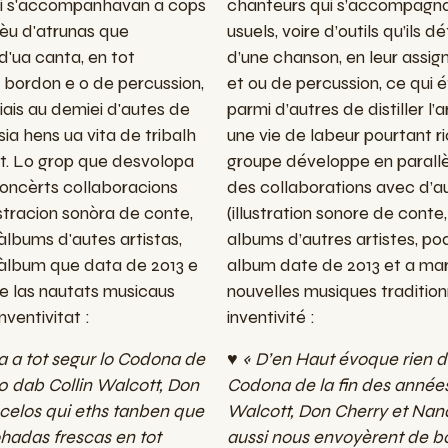
qui s'accompanhavan a còps
chanteurs qui s’accompagnai
hèu d'atrunas que
usuels, voire d’outils qu’ils 
'ua canta, en tot
d’une chanson, en leur assig
e bordon e o de percussion,
et ou de percussion, ce qui é
iais au demiei d'autes de
parmi d’autres de distiller l’a
asia hens ua vita de tribalh
une vie de labeur pourtant r
nt. Lo grop que desvolopa
groupe développe en parallè
concèrts collaboracions
des collaborations avec d’au
ustracion sonòra de conte,
(illustration sonore de conte
àlbums d'autes artistas,
albums d’autres artistes, pod
r àlbum que data de 2013 e
album date de 2013 et a mar
e las nautats musicaus
nouvelles musiques tradition
nventivitat :
inventivité :
a a tot segur lo Codona de
♥ « D’en Haut évoque rien d
70 dab Collin Walcott, Don
Codona de la fin des années
celos qui eths tanben que
Walcott, Don Cherry et Nan
hadas frescas en tot
aussi nous envoyèrent de b