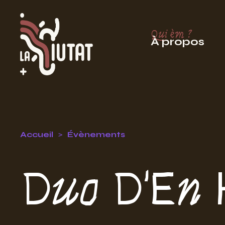
Qui èm ?
À propos
Accueil
Évènements
Duo D'En