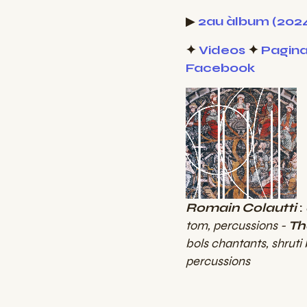
▶
2au àlbum (202
✦
Videos
✦
Pagina
Facebook
Romain Colautti
:
tom, percussions -
Th
bols chantants, shruti
percussions