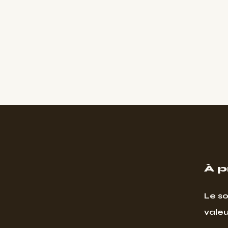
À 
Le so
valeu