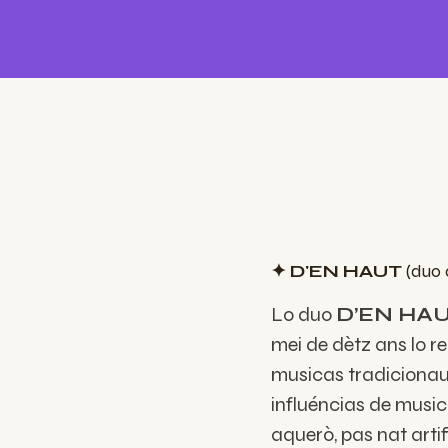
✦ D'EN HAUT
(duo 
Lo duo
D’EN HA
mei de dètz ans lo r
musicas tradicionau
influéncias de musi
aquerò, pas nat artific