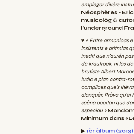
emplegar divèrs inst
Néosphères - Eri
musicològ & autor
l’underground Fr
♥ « Entre armonicas e
insistents e aritmias 
inedit que n'aurén pas
de krautrock, ni los d
brutiste Albert Marcoe
ludic e plan contra-rot
complices que's lhèv
alonquèr. Pròva qu'ei 
scèna occitan que s'a
especiau
»
Mondomi
Minimum dans «Le
▶
1èr àlbum (2013)