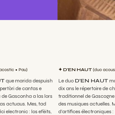
acostic
•
Pau)
✦ D'EN HAUT
(duo acou
UT
que marida despuish
Le duo
D’EN HAUT
ma
epertòri de cantas e
dix ans le répertoire de 
 de Gasconha a las lors
traditionnel de Gascogne 
cas actuaus. Mes, tad
des musiques actuelles. 
i electronic : los efèits,
d’artifices électroniques : l