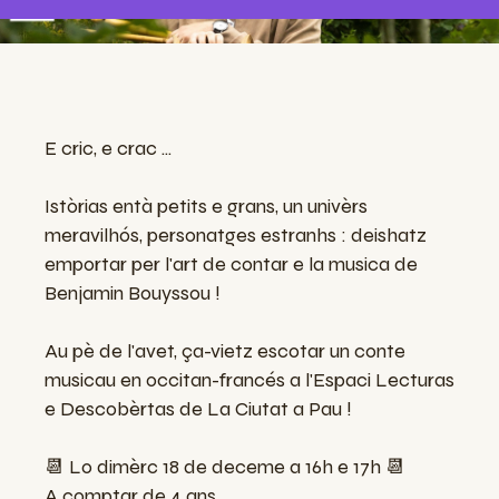
E cric, e crac ...
Istòrias entà petits e grans, un univèrs
meravilhós, personatges estranhs : deishatz
emportar per l'art de contar e la musica de
Benjamin Bouyssou !
Au pè de l'avet, ça-vietz escotar un conte
musicau en occitan-francés a l'Espaci Lecturas
e Descobèrtas de La Ciutat a Pau !
📆 Lo dimèrc 18 de deceme a 16h e 17h 📆
A comptar de 4 ans