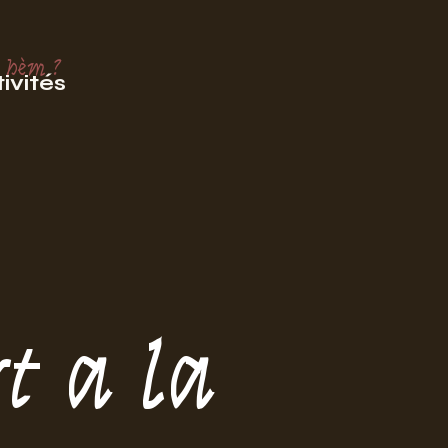
 hèm ?
ivités
t a la