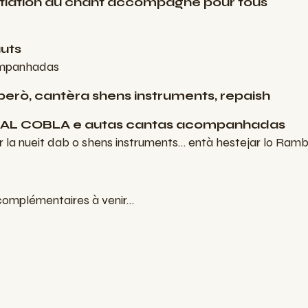
nitiation au chant accompagné pour tous
auts
ompanhadas
erò, cantèra shens instruments, repaish
BAL COBLA e autas cantas acompanhadas
r la nueit dab o shens instruments… entà hestejar lo Ramb
complémentaires à venir…