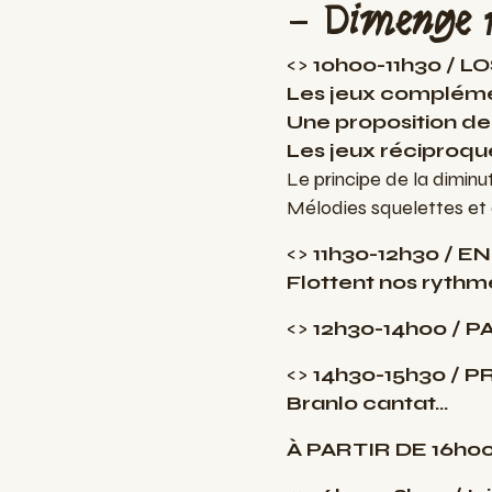
–
Dimenge 
<>
10h00-11h30 / L
Les jeux complémen
Une proposition de
Les jeux réciproq
Le principe de la diminu
Mélodies squelettes et
<>
11h30-12h30 / 
Flottent nos rythm
<>
12h30-14h00 / 
<>
14h30-15h30 / 
Branlo cantat…
À PARTIR DE 16h