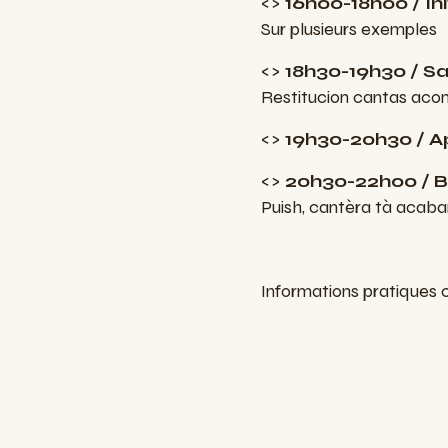
<>
16h00-18h00 / I
Sur plusieurs exemples
<>
18h30-19h30 / S
Restitucion cantas ac
<>
19h30-20h30 / Ap
<>
20h30-22h00 / 
Puish, cantèra tà acaba
Informations pratiques 