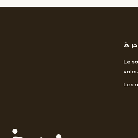
À 
Le so
valeu
Les 