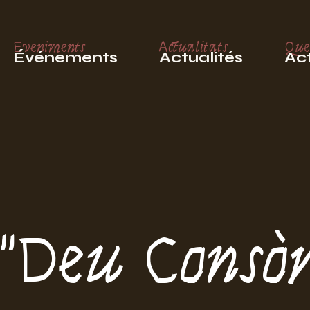
Eveniments
Actualitats
Que
Événements
Actualités
Act
"Deu Consòr