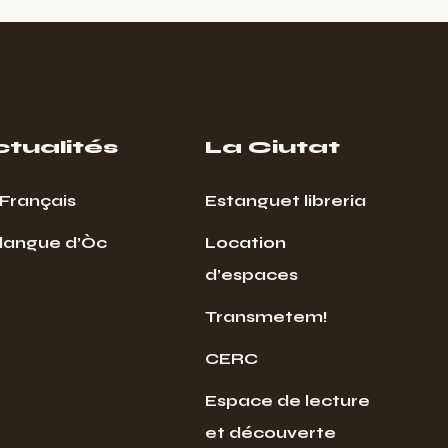
ctualités
La Ciutat
Français
Estanguet libreria
 langue d’Òc
Location
d’espaces
Transmetem!
CERC
Espace de lecture
et découverte