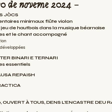
10 de noveme 2024
–
OS JÒCS
taires minimaux flûte violon
 jeu de hautbois dans la musique béarnaise
ues et le chant accompagné
tion
 développées
ENTER BINARI E TERNARI
es essentiels
PAUSA REPAISH
PRACTICA
00, OUVERT À TOUS, DENS L’ENCASTRE DEU