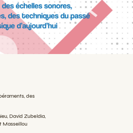
mpéraments, des
eu, David Zubeldia,
t Masseillou