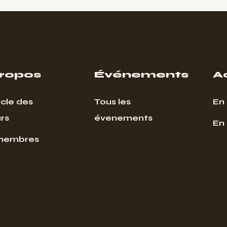
propos
Événements
A
cle des
Tous les
En 
rs
évenements
En
membres