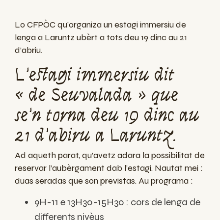
Lo CFPÒC qu’organiza un estagi immersiu de
lenga a Laruntz ubèrt a tots deu 19 dinc au 21
d’abriu.
L’estagi immersiu dit
« de Seuvalada » que
se’n torna deu 19 dinc au
21 d’abiru a Laruntz.
Ad aqueth parat, qu’avetz adara la possibilitat de
reservar l’aubèrgament dab l’estagi. Nautat mei :
duas seradas que son previstas. Au programa :
9H-11 e 13H30-15H30 : cors de lenga de
differents nivèus