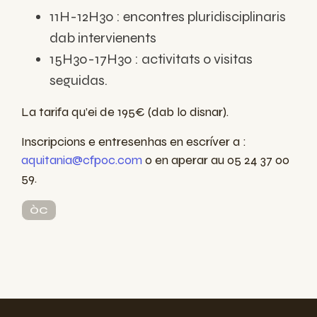
11H-12H30 : encontres pluridisciplinaris
dab intervienents
15H30-17H30 : activitats o visitas
seguidas.
La tarifa qu’ei de 195€ (dab lo disnar).
Inscripcions e entresenhas en escríver a :
aquitania@cfpoc.com
o en aperar au 05 24 37 00
59.
ÒC