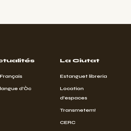
ctualités
La Ciutat
Français
Estanguet libreria
 langue d’Òc
Location
d’espaces
Transmetem!
CERC