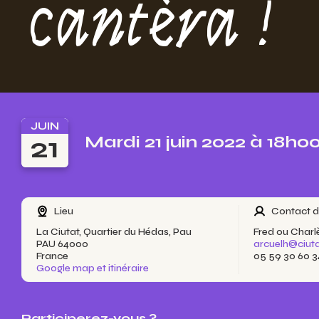
cantèra !
JUIN
21
Mardi 21 juin 2022 à 18h0
Lieu
Contact d
La Ciutat, Quartier du Hédas, Pau
Fred ou Charl
PAU 64000
arcuelh@ciuta
France
05 59 30 60 3
Google map et itinéraire
Participerez-vous ?