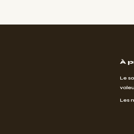
À 
Le so
valeu
Les 