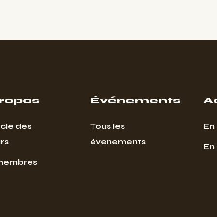
propos
Événements
A
cle des
Tous les
En 
rs
évenements
En
membres