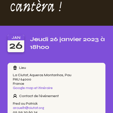
cantèra !
JAN
Jeudi 26 janvier 2023 à
26
18h00
Lieu
La Ciutat, Aqueras Montanhas, Pau
PAU 64000
France
Google map et itinéraire
Contact de l'événement
Fred ou Patrick
arcuelh@ciutat.org
05 59 30 60 34