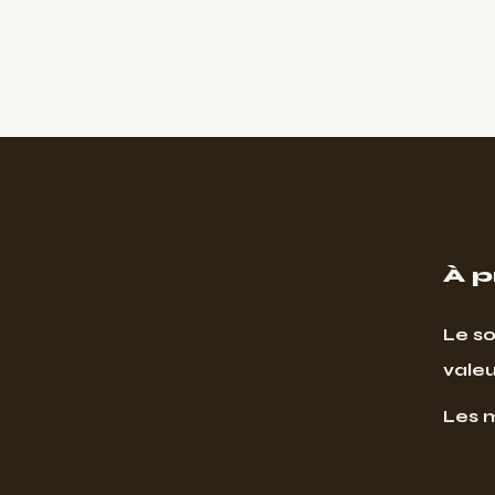
À 
Le so
valeu
Les 