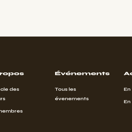
propos
Événements
A
cle des
Tous les
En 
rs
évenements
En
membres