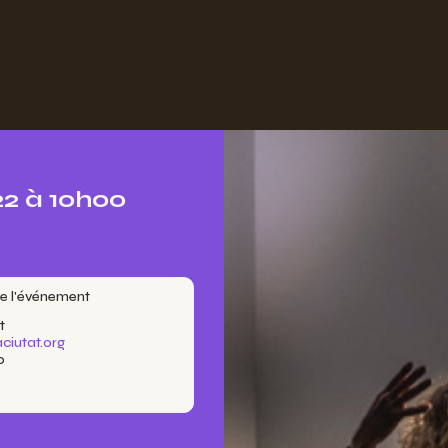
2 à 10h00
e l'événement
t
ciutat.org
0