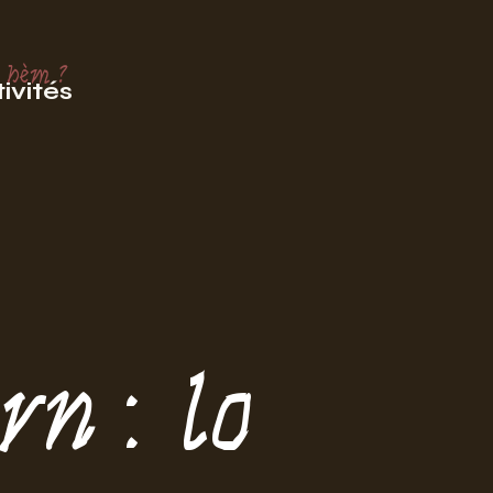
 hèm ?
ivités
n : lo