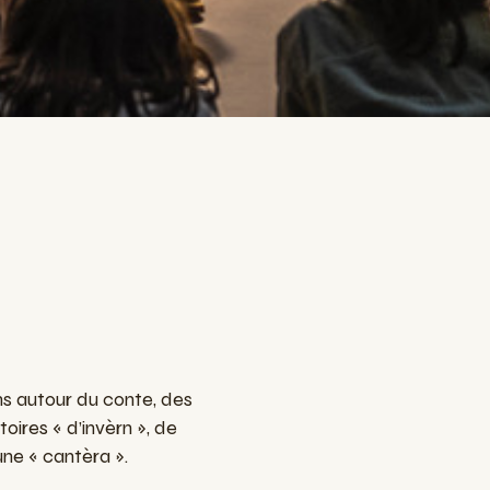
ons autour du conte, des
oires « d’invèrn », de
une « cantèra ».