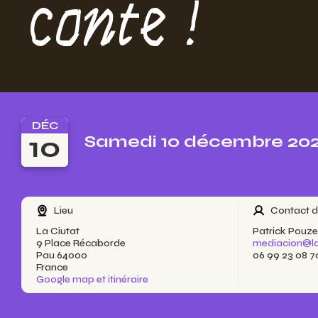
conte !
DÉC
10
Samedi 10 décembre 202
Lieu
Contact d
La Ciutat
Patrick Pouze
9 Place Récaborde
mediacion@la
Pau 64000
06 99 23 08 7
France
Google map et itinéraire