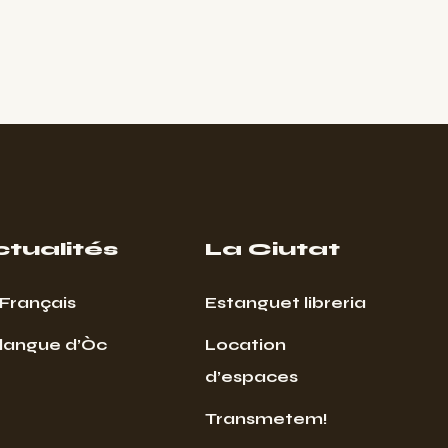
ctualités
La Ciutat
Français
Estanguet libreria
 langue d’Òc
Location
d’espaces
Transmetem!