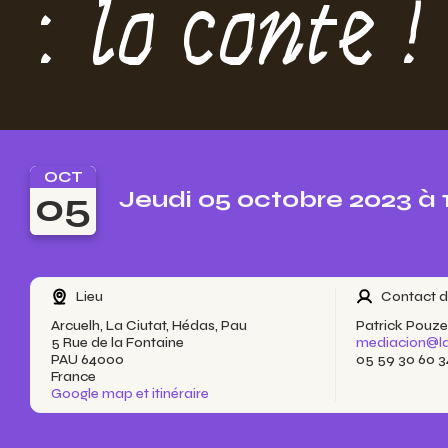
: lo conte !
OCT
05
Jeudi 05 octobre 2023 à
Lieu
Contact d
Arcuelh, La Ciutat, Hédas, Pau
Patrick Pouze
5 Rue de la Fontaine
mediacion@la
PAU 64000
05 59 30 60 3
France
Google map et itinéraire