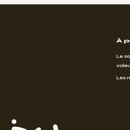
À 
Le so
valeu
Les 