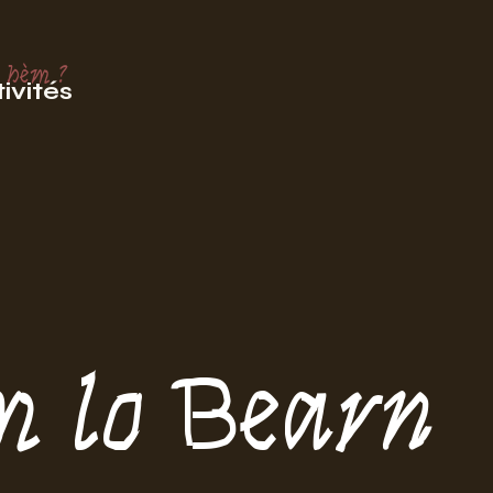
 hèm ?
ivités
m lo Bearn