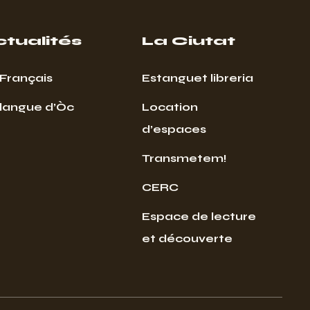
ctualités
La Ciutat
Français
Estanguet libreria
 langue d’Òc
Location
d’espaces
Transmetem!
CERC
Espace de lecture
et découverte