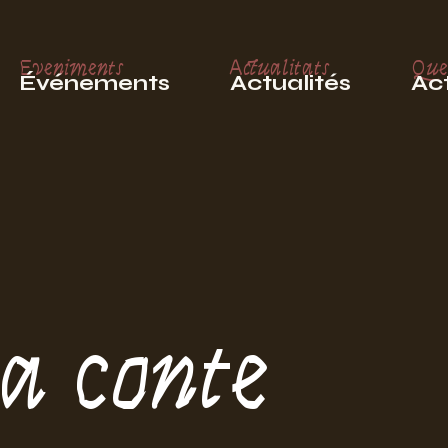
Eveniments
Actualitats
Que
Événements
Actualités
Act
a conte