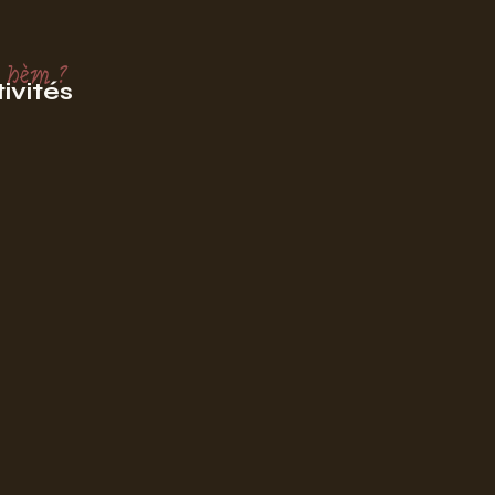
 hèm ?
ivités