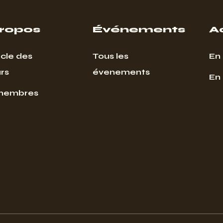
propos
Événements
A
cle des
Tous les
En 
rs
évenements
En
membres