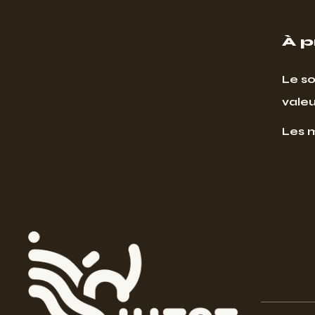
À 
Le so
valeu
Les 