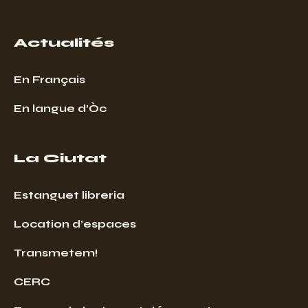
Actualités
En Français
En langue d’Òc
La Ciutat
Estanguet libreria
Location d’espaces
Transmetem!
CERC