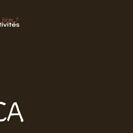
 hèm ?
ivités
CA