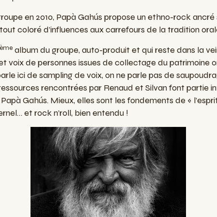
groupe en 2010, Papà Gahús propose un ethno-rock ancré su
tout coloré d’influences aux carrefours de la tradition oral
ème
album du groupe, auto-produit et qui reste dans la ve
et voix de personnes issues de collectage du patrimoine ora
rle ici de sampling de voix, on ne parle pas de saupoudrag
ressources rencontrées par Renaud et Silvan font partie i
Papà Gahús. Mieux, elles sont les fondements de « l’espri
rnel… et rock n’roll, bien entendu !