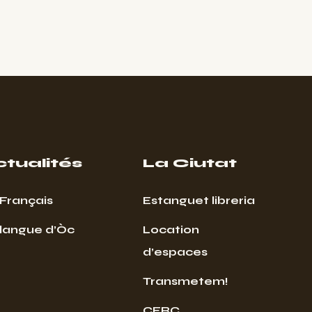
ctualités
La Ciutat
Français
Estanguet libreria
 langue d’Òc
Location
d’espaces
Transmetem!
CERC