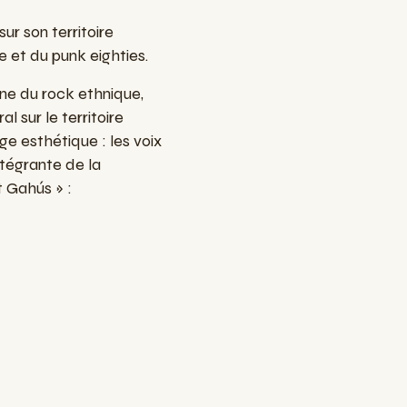
r son territoire
e et du punk eighties.
ine du rock ethnique,
l sur le territoire
e esthétique : les voix
ntégrante de la
t Gahús » :