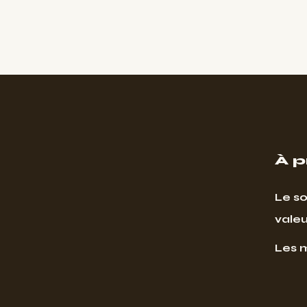
À 
Le so
valeu
Les 