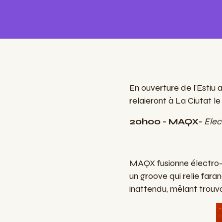
En ouverture de l'Estiu 
relaieront à La Ciutat l
20h00 - MAQX-
Elec
MAQX fusionne électro-p
un groove qui relie fara
inattendu, mêlant trouva