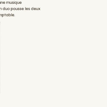
 une musique
n duo pousse les deux
mptable.