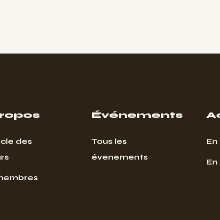
propos
Événements
A
cle des
Tous les
En 
rs
évenements
En
membres