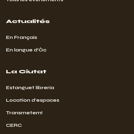
Actualités
En Français
En langue d’Òc
La Ciutat
Estanguet libreria
Location d’espaces
Transmetem!
CERC