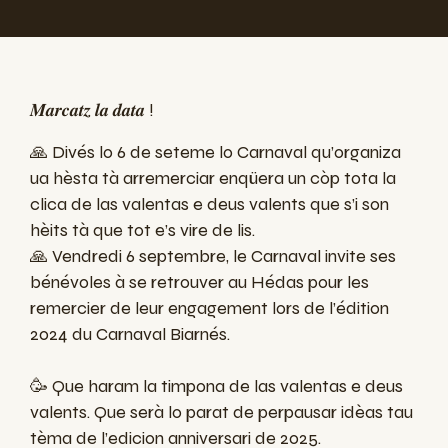
𝑴𝒂𝒓𝒄𝒂𝒕𝒛 𝒍𝒂 𝒅𝒂𝒕𝒂 !
🙏 Divés lo 6 de seteme lo Carnaval qu’organiza
ua hèsta tà arremerciar enqüera un còp tota la
clica de las valentas e deus valents que s’i son
hèits tà que tot e’s vire de lis.
🙏 Vendredi 6 septembre, le Carnaval invite ses
bénévoles à se retrouver au Hédas pour les
remercier de leur engagement lors de l’édition
2024 du Carnaval Biarnés.
🥳 Que haram la timpona de las valentas e deus
valents. Que serà lo parat de perpausar idèas tau
tèma de l’edicion anniversari de 2025.